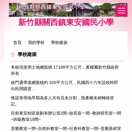
跳
到
主
新竹縣關西鎮東安國民小學
要
內
容
區
首頁
我的學校
學校建築
學校建築
本校現使用土地總面積 17188平方公尺，產權屬新竹縣政府
所有；
校門通學道總面積約 320平方公尺，民國四十六年設校時即
向民間購置，
惟該筆用地早期為多人共有且未分割，致產權未經轉移登
記。
目前東安校區規劃有辦公室2間~校長室一間~教師研究室一間
~班級教室18間~
音樂教室一間~自然科教室一間~社會科教室一間~音樂器材室