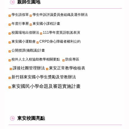
親師生園地
學生請假單
學生申訴評議委員會組織及運作辦法
年度行事曆
東安國小課程計畫
校園場地出借辦法
111學年度英語歌謠表演
東安國小運動會
CRPD身心障礙者權利公約
公開授課(備觀議)計畫
校外人士入校協助教學相關要點
防疫專區
課後社團管理辦法
東安正常教學檢核表
新竹縣東安國小學生獎勵及管教辦法
東安國民小學命題及審題實施計畫
東安校園亮點