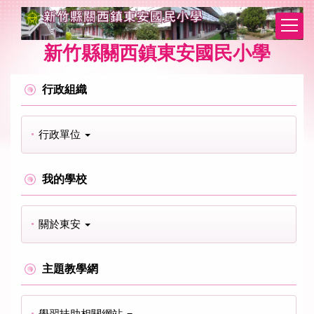
跳
到
主
新竹縣關西鎮東安國民小學
要
內
容
行政組織
區
行政單位
我的學校
關於東安
主題教學網
學習扶助相關網站